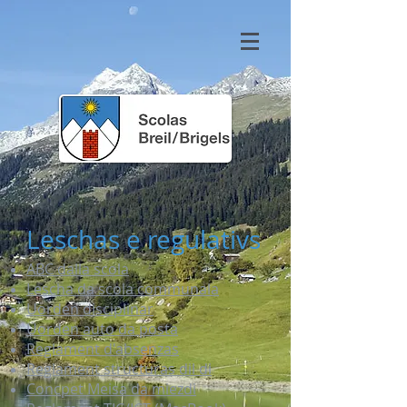
Leschas e regulativs
ABC dalla scola
Lescha da scola communala
Uorden disciplinar
Uorden auto da posta
Reglament d'absenzas
Reglament structuras dil di
Concpet Meisa da miezdi